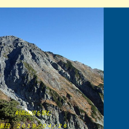
　　　剣岳山頂を望む
日    ２０１９／０４／２６