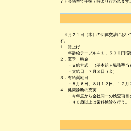
７Ｆ会議室で午後７時より行われます
４月２１日（木）の団体交渉において
す。
１．賃上げ
年齢給テーブルを１，５００円増額
２．夏季一時金
・支給方式 （基本給＋職務手当）
・支給日 ７月８日（金）
３．有給奨励日
・５月６日、８月１２日、１２月２
４．健康診断の充実
・今年度から全社同一の検査項目
・４０歳以上は歯科検診を行う。