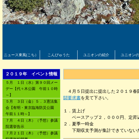
ニュース東風(こち）
こんぴゅうた
ユニオンの紹介
ユニオン
２０１９年 イベント情報
５月 １日（水）第９０回メー
デー【代々木公園 午前１０時
４月５日提出に提出した２０１９春闘
～】
闘要求書
を見て下さい。
５月 ３日（金）５．３憲法集
会【有明・東京臨海防災公園
１．賃上げ
午前１１時～】
ベースアップ２，０００円、定昇込
７月 ４日（木）（予想）参議
２．夏季一時金
院選挙告示
下期収支予測が集計できていな
７月２１日（木）（予想）参議