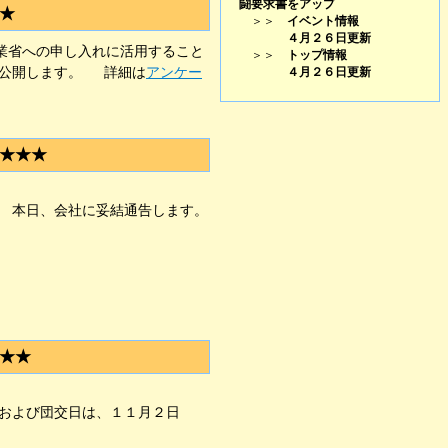
闘要求書をアップ
★
＞＞
イベント情報
４月２６日更新
業省への申し入れに活用すること
＞＞
トップ情報
に公開します。 詳細は
アンケー
４月２６日更新
★★★
 本日、会社に妥結通告します。
★★
および団交日は、１１月２日