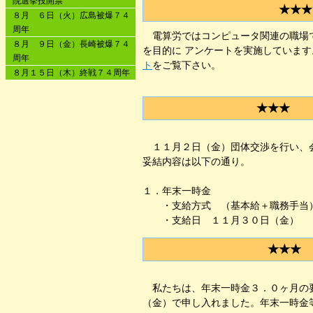
院選挙投開票
★★
８月 ６日（火）広島被爆７４
周年
電算労ではコンピュータ関連の職場で
８月 ９日（金）長崎被爆７４
を目的に アンケートを実施していま
周年
ト
をご覧下さい。
８月１５日（木）終戦７４周年
★★★ 
１１月２日（金）団体交渉を行い、会
妥結内容は以下の通り。
１．年末一時金
・支給方式 （基本給＋職務手当）
・支給日 １１月３０日（金）
★★★ 
私たちは、年末一時金３．０ヶ月の要
（金）で申し入れました。年末一時金