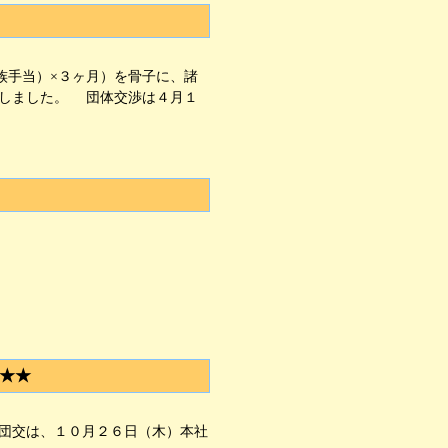
族手当）×３ヶ月）を骨子に、諸
出しました。 団体交渉は４月１
★★
団交は、１０月２６日（木）本社