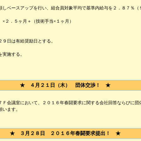
しベースアップを行い、組合員対象平均で基準内給与を２．８７％（
×２．５ヶ月＋（技術手当×１ヶ月）
９日は有給奨励日とする。
を実施する。
★ ４月２１日（木） 団体交渉！ ★
Ｆ会議室において、２０１６年春闘要求に関する会社回答ならびに団体
願います。
★ ３月２８日 ２０１６年春闘要求提出！ ★