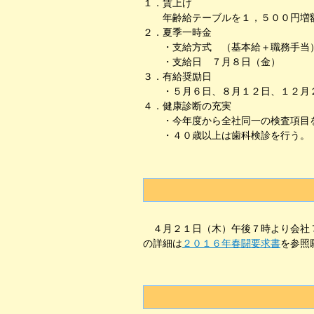
１．賃上げ
年齢給テーブルを１，５００円増額
２．夏季一時金
・支給方式 （基本給＋職務手当）
・支給日 ７月８日（金）
３．有給奨励日
・５月６日、８月１２日、１２月２
４．健康診断の充実
・今年度から全社同一の検査項目
・４０歳以上は歯科検診を行う。
４月２１日（木）午後７時より会社７
の詳細は
２０１６年春闘要求書
を参照