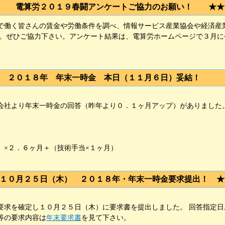
★ 電算労２０１９春闘アンケートご協力のお願い！ ★★
働く皆さんの賃金や労働条件を調べ、情報サービス産業協会や経済産
す。ぜひご協力下さい。アンケート結果は、電算労ホームページで３月
２０１８年 年末一時金 本日（１１月６日）妥結！ 
社より年末一時金の回答（昨年より０．１ヶ月アップ）がありました。
×２．６ヶ月＋（技術手当×１ヶ月）
１０月２５日（木） ２０１８年・年末一時金要求提出！ ★
求を確定し１０月２５日（木）に要求書を提出しました。 回答指定日
等の要求内容は
年末要求書
を見て下さい。