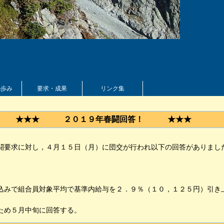
の歩み
要求・成果
リンク集
★★★ ２０１９年春闘回答！ ★★★
要求に対し，４月１５日（月）に団交が行われ以下の回答がありました
みで組合員対象平均で基準内給与を２．９％（１０，１２５円）引き
いため５月中旬に回答する。