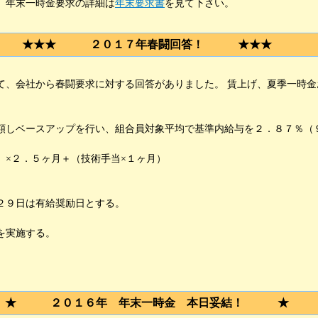
。年末一時金要求の詳細は
年末要求書
を見て下さい。
★★★ ２０１７年春闘回答！ ★★★
、会社から春闘要求に対する回答がありました。 賃上げ、夏季一時金
しベースアップを行い、組合員対象平均で基準内給与を２．８７％（
×２．５ヶ月＋（技術手当×１ヶ月）
９日は有給奨励日とする。
を実施する。
★ ２０１６年 年末一時金 本日妥結！ ★